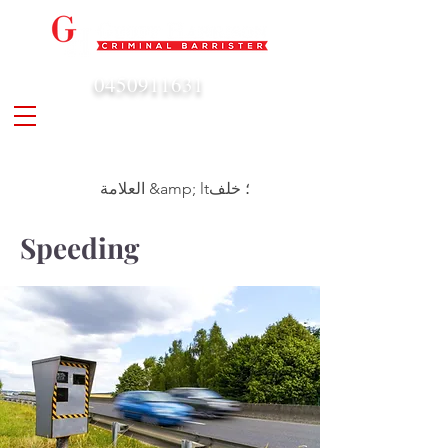
0450911631
admin@geoffharrison.com.au
العلامة &amp; lt؛ خلف
Speeding