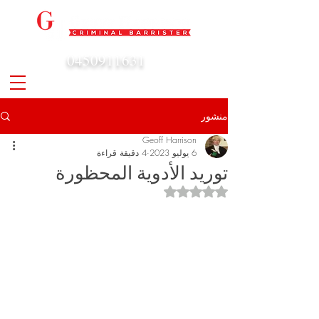
0450911631
admin@geoffharrison.com.au
منشور
Geoff Harrison
6 يوليو 2023
4 دقيقة قراءة
توريد الأدوية المحظورة
تم التقييم بـ ليس رقمًا من أصل 5 نجوم.