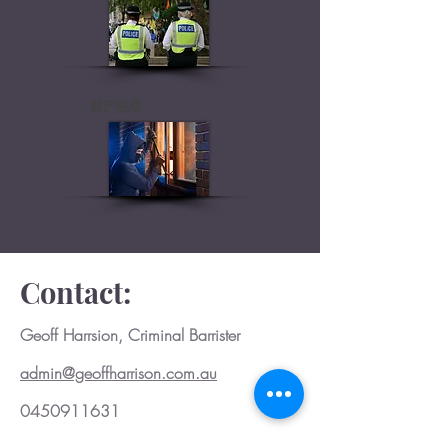
财产犯罪
Contact:
Geoff Harrsion, Criminal Barrister
admin@geoffharrison.com.au
0450911631