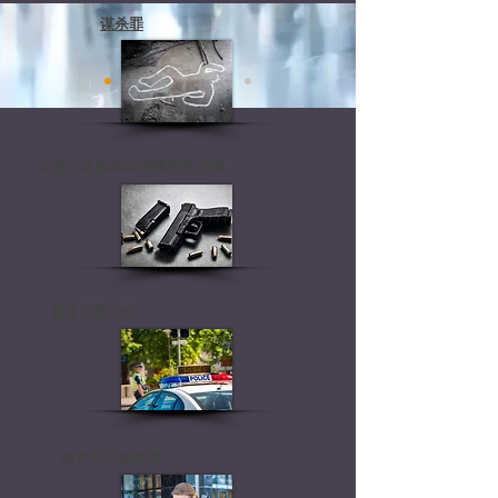
谋杀罪
火器、武器和武器爆炸性犯罪
超速罚款扣分
欺诈和白领犯罪