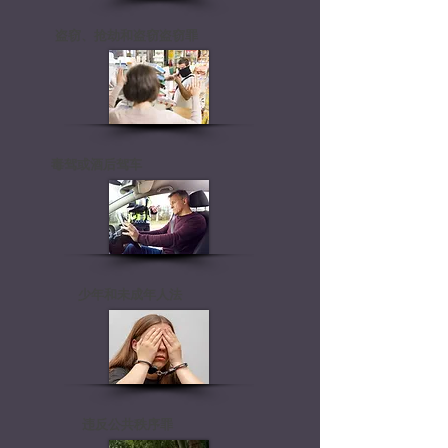
盗窃、抢劫和盗窃盗窃罪
毒驾或酒后驾车
少年和未成年人法
违反公共秩序罪